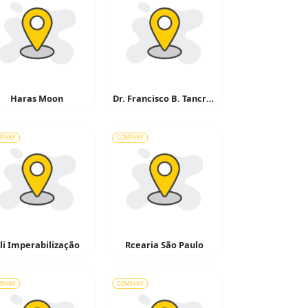
Haras Moon
Dr. Francisco B. Tancredi
MPANY
COMPANY
li Imperabilização
Rcearia São Paulo
MPANY
COMPANY