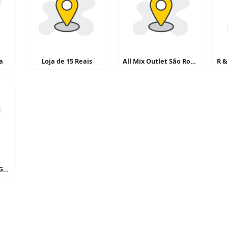
a
Loja de 15 Reais
All Mix Outlet São Roque
Shitake Recanto do Gallego