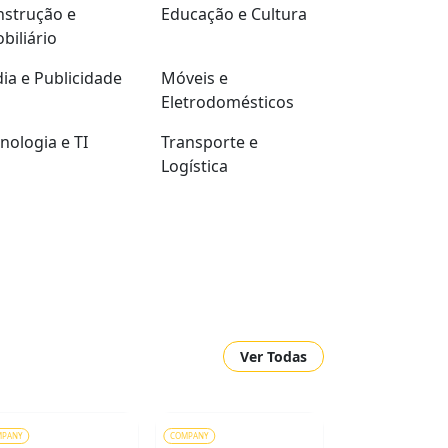
strução e
Educação e Cultura
biliário
ia e Publicidade
Móveis e
Eletrodomésticos
nologia e TI
Transporte e
Logística
Ver Todas
MPANY
COMPANY