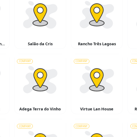
Alpha Parts Auto Center
Salão da Cris
Rancho Três Lagoas
COMPANY
COMPANY
CO
t
Adega Terra do Vinho
Virtue Lan House
R
COMPANY
COMPANY
CO