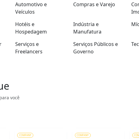
Automotivo e
Compras e Varejo
Con
Veículos
Imo
Hotéis e
Indústria e
Míd
Hospedagem
Manufatura
r
Serviços e
Serviços Públicos e
Tec
Freelancers
Governo
ue
para você
COMPANY
COMPANY
CO