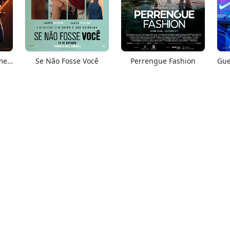
Springsteen: Salve-me Do Desconhecido
Se Não Fosse Você
Perrengue Fashion